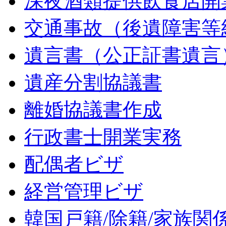
深夜酒類提供飲食店開
交通事故（後遺障害等
遺言書（公正証書遺言
遺産分割協議書
離婚協議書作成
行政書士開業実務
配偶者ビザ
経営管理ビザ
韓国戸籍/除籍/家族関